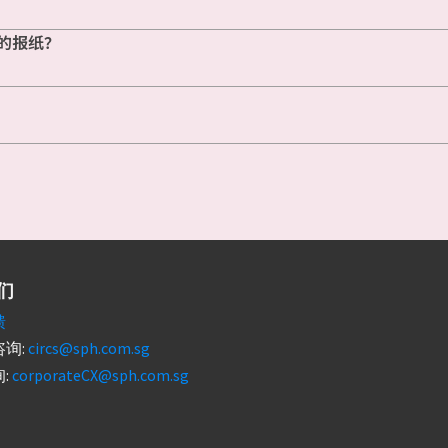
的报纸？
们
馈
询:
circs@sph.com.sg
:
corporateCX@sph.com.sg