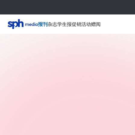
报刊
杂志
学生报
促销活动
赠阅