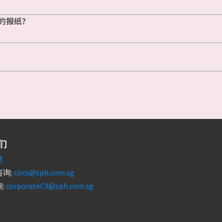
的报纸？
们
馈
询:
circs@sph.com.sg
:
corporateCX@sph.com.sg