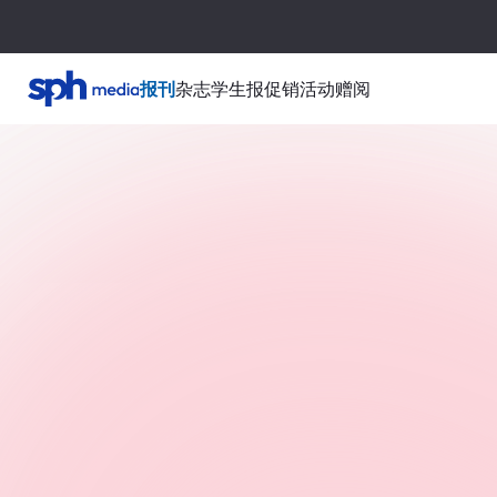
报刊
杂志
学生报
促销活动
赠阅