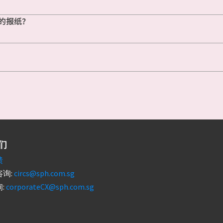
的报纸？
们
馈
询:
circs@sph.com.sg
:
corporateCX@sph.com.sg