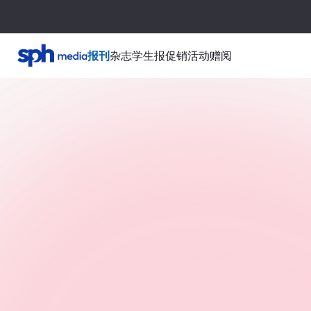
报刊
杂志
学生报
促销活动
赠阅