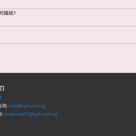
的报纸？
们
馈
询:
circs@sph.com.sg
:
corporateCX@sph.com.sg