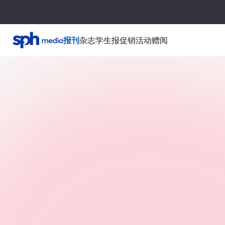
报刊
杂志
学生报
促销活动
赠阅