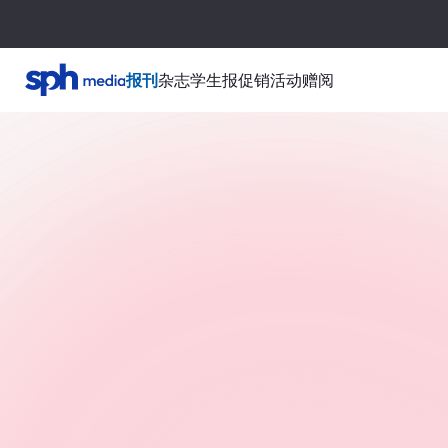
报刊
杂志
学生报
促销活动
赠阅