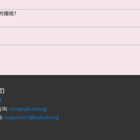
的报纸？
们
馈
询:
circs@sph.com.sg
:
corporateCX@sph.com.sg