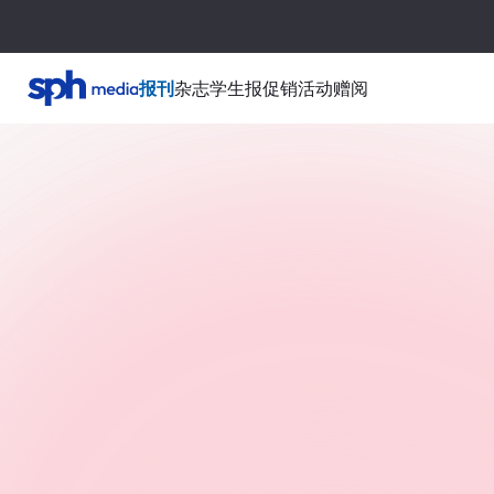
报刊
杂志
学生报
促销活动
赠阅