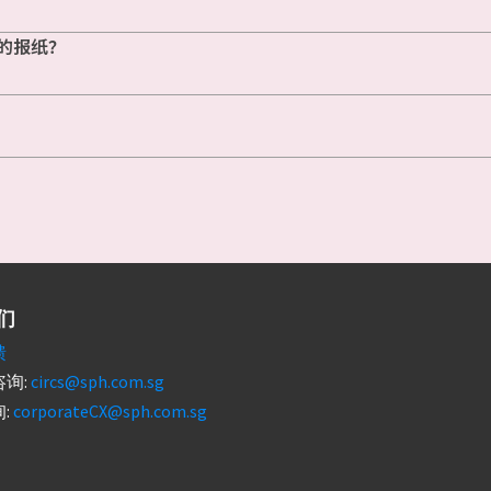
的报纸？
们
馈
询:
circs@sph.com.sg
:
corporateCX@sph.com.sg