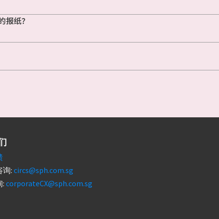
的报纸？
们
馈
询:
circs@sph.com.sg
:
corporateCX@sph.com.sg