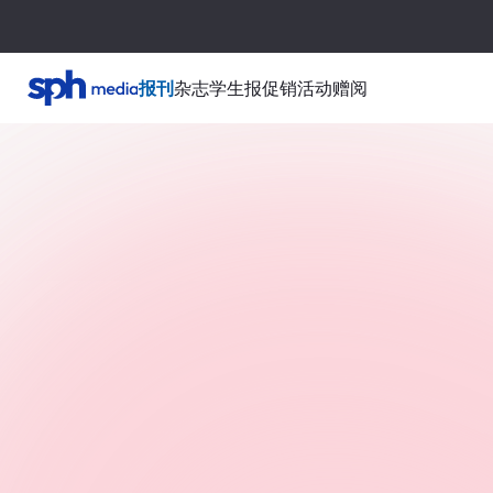
报刊
杂志
学生报
促销活动
赠阅