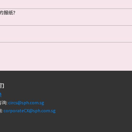
的报纸？
们
馈
询:
circs@sph.com.sg
:
corporateCX@sph.com.sg