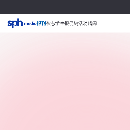
报刊
杂志
学生报
促销活动
赠阅