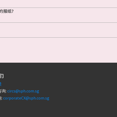
的报纸？
们
馈
询:
circs@sph.com.sg
:
corporateCX@sph.com.sg