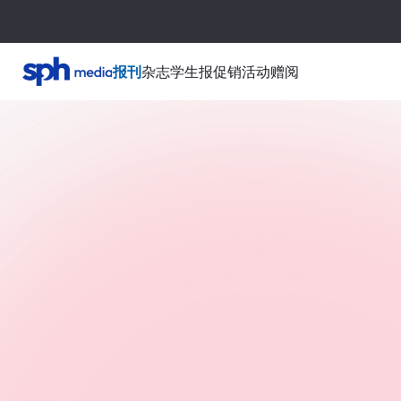
报刊
杂志
学生报
促销活动
赠阅