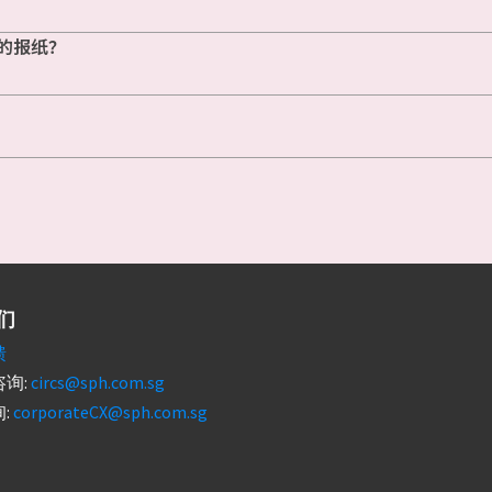
的报纸？
们
馈
询:
circs@sph.com.sg
:
corporateCX@sph.com.sg