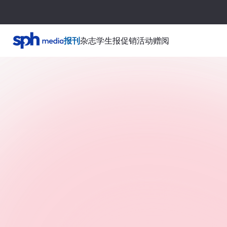
报刊
杂志
学生报
促销活动
赠阅