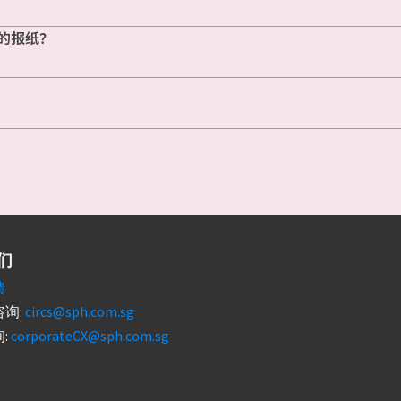
的报纸？
们
馈
询:
circs@sph.com.sg
:
corporateCX@sph.com.sg