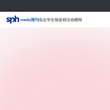
报刊
杂志
学生报
促销活动
赠阅