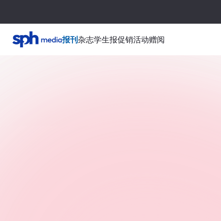
报刊
杂志
学生报
促销活动
赠阅