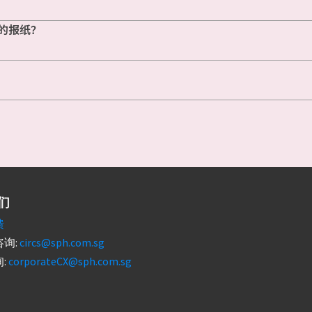
的报纸？
们
馈
询:
circs@sph.com.sg
:
corporateCX@sph.com.sg