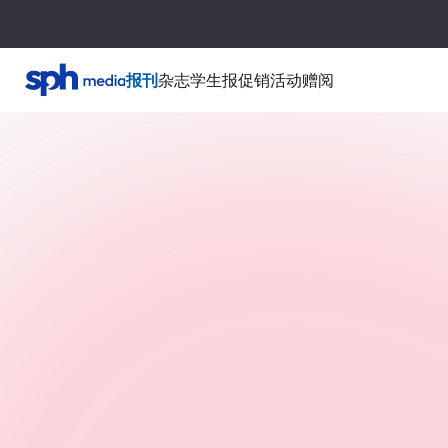
报刊
杂志
学生报
促销活动
赠阅