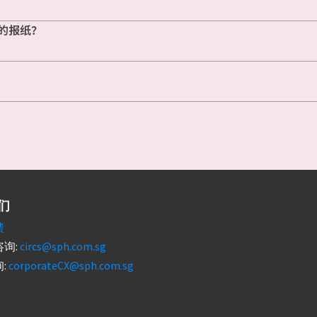
的报纸？
们
馈
询:
circs@sph.com.sg
:
corporateCX@sph.com.sg