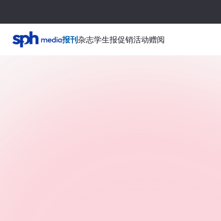
报刊
杂志
学生报
促销活动
赠阅