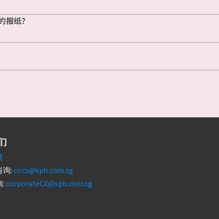
的报纸？
们
馈
询:
circs@sph.com.sg
:
corporateCX@sph.com.sg