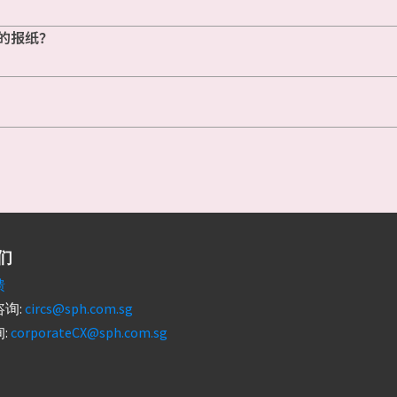
的报纸？
们
馈
询:
circs@sph.com.sg
:
corporateCX@sph.com.sg