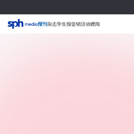
报刊
杂志
学生报
促销活动
赠阅