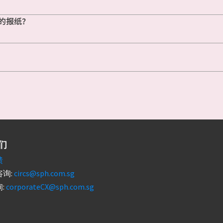
的报纸？
们
馈
询:
circs@sph.com.sg
:
corporateCX@sph.com.sg