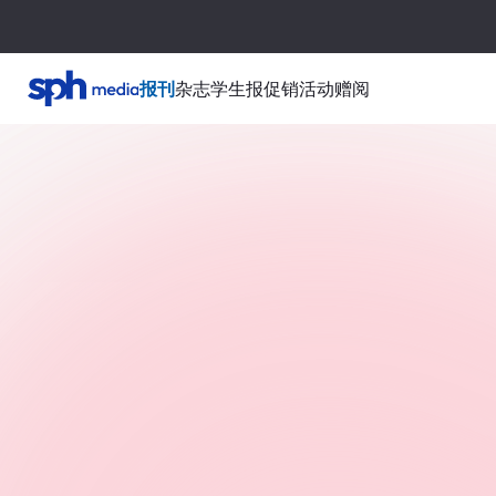
报刊
杂志
学生报
促销活动
赠阅