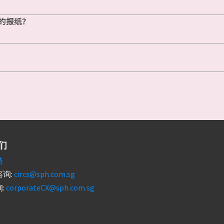
的报纸？
们
馈
询:
circs@sph.com.sg
:
corporateCX@sph.com.sg