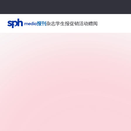
报刊
杂志
学生报
促销活动
赠阅