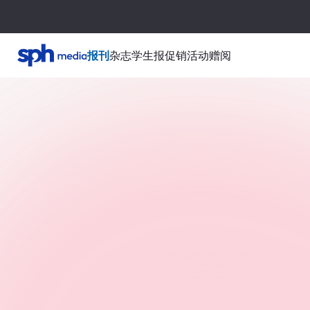
报刊
杂志
学生报
促销活动
赠阅