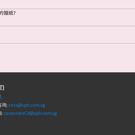
的报纸？
们
馈
询:
circs@sph.com.sg
:
corporateCX@sph.com.sg