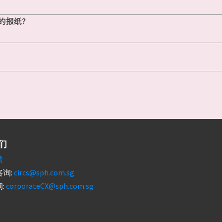
的报纸？
们
馈
询:
circs@sph.com.sg
:
corporateCX@sph.com.sg