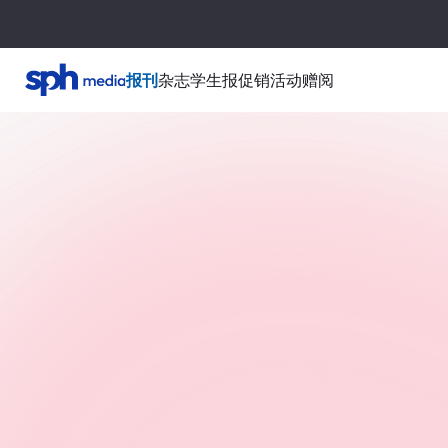
报刊
杂志
学生报
促销活动
赠阅