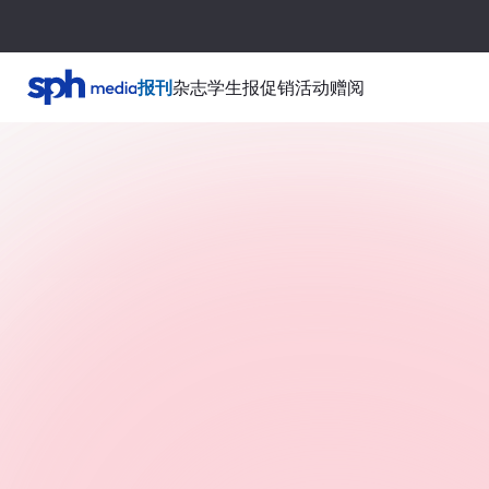
报刊
杂志
学生报
促销活动
赠阅