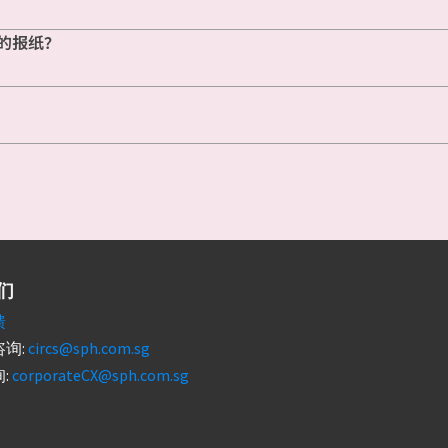
的报纸？
们
馈
询:
circs@sph.com.sg
:
corporateCX@sph.com.sg