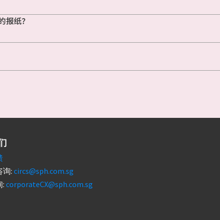
的报纸？
们
馈
询:
circs@sph.com.sg
:
corporateCX@sph.com.sg