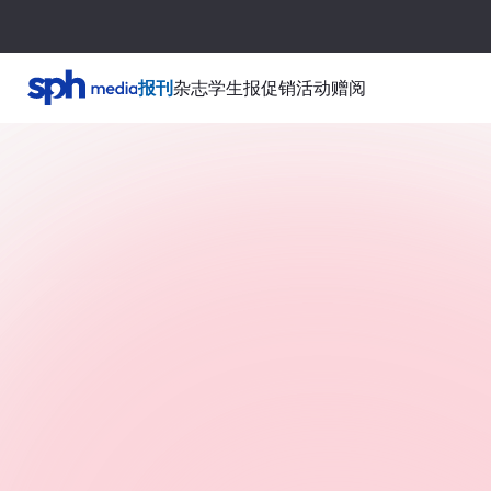
报刊
杂志
学生报
促销活动
赠阅