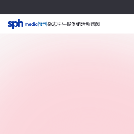
报刊
杂志
学生报
促销活动
赠阅