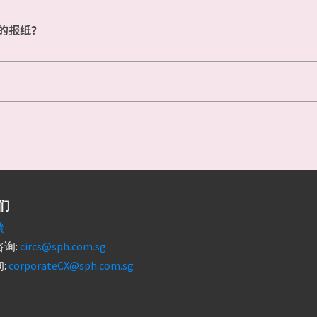
的报纸？
们
馈
询:
circs@sph.com.sg
:
corporateCX@sph.com.sg