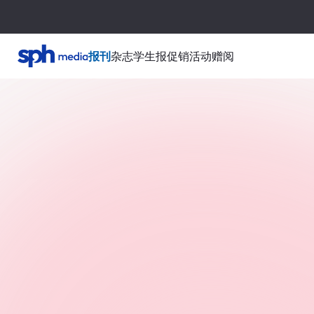
报刊
杂志
学生报
促销活动
赠阅