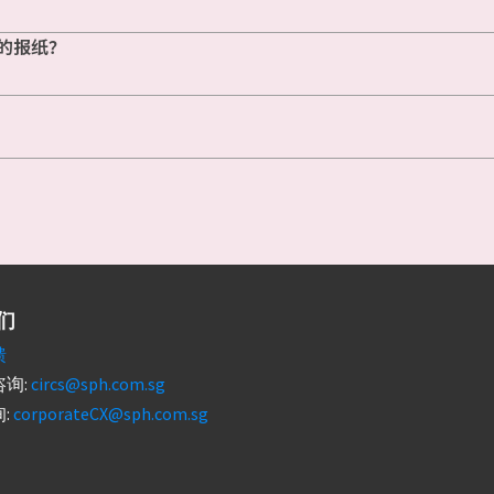
的报纸？
们
馈
询:
circs@sph.com.sg
:
corporateCX@sph.com.sg