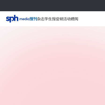
报刊
杂志
学生报
促销活动
赠阅