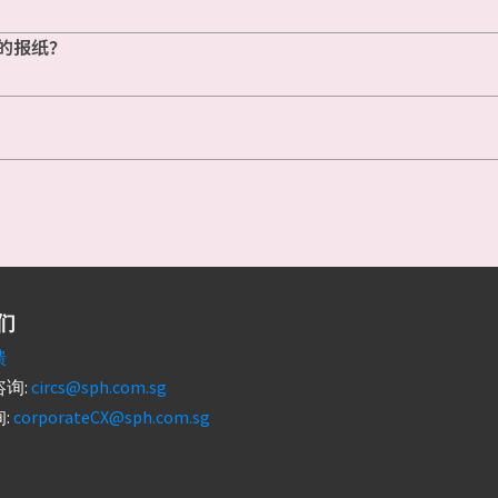
的报纸？
们
馈
询:
circs@sph.com.sg
:
corporateCX@sph.com.sg