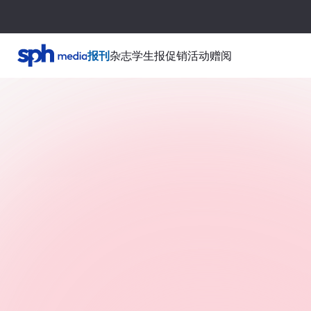
报刊
杂志
学生报
促销活动
赠阅