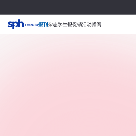
报刊
杂志
学生报
促销活动
赠阅