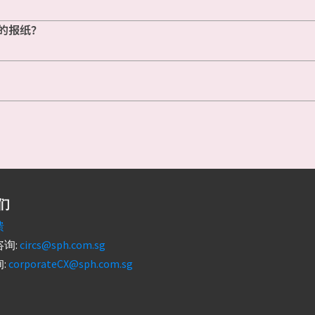
的报纸？
们
馈
询:
circs@sph.com.sg
:
corporateCX@sph.com.sg