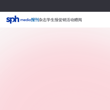
报刊
杂志
学生报
促销活动
赠阅