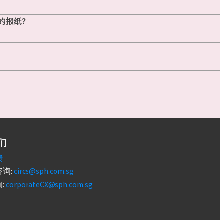
的报纸？
们
馈
询:
circs@sph.com.sg
:
corporateCX@sph.com.sg