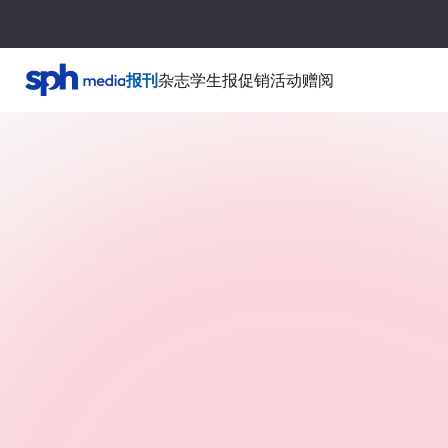
报刊
杂志
学生报
促销活动
赠阅