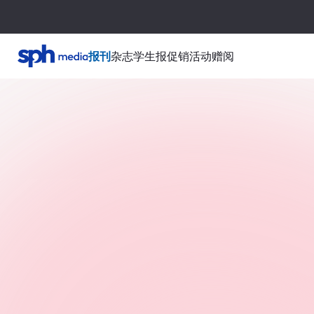
报刊
杂志
学生报
促销活动
赠阅