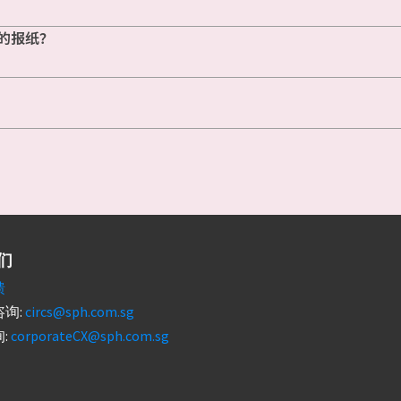
的报纸？
们
馈
询:
circs@sph.com.sg
:
corporateCX@sph.com.sg