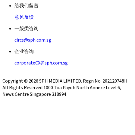
给我们留言
:
意见反馈
一般类咨询
:
circs@sph.com.sg
企业咨询
:
corporateCX@sph.com.sg
Copyright ©
2026
SPH MEDIA LIMITED. Regn No. 202120748H
All Rights Reserved.
1000 Toa Payoh North Annexe Level 6,
News Centre Singapore 318994